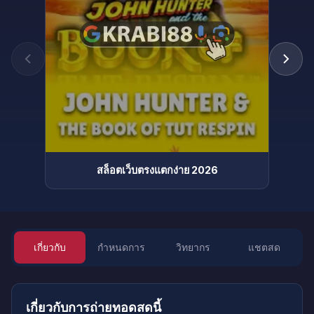
สล็อตเว็บตรงแตกง่าย 2026
เกี่ยวกับ
กำหนดการ
วิทยากร
แชตสด
เกี่ยวกับการถ่ายทอดสดนี้