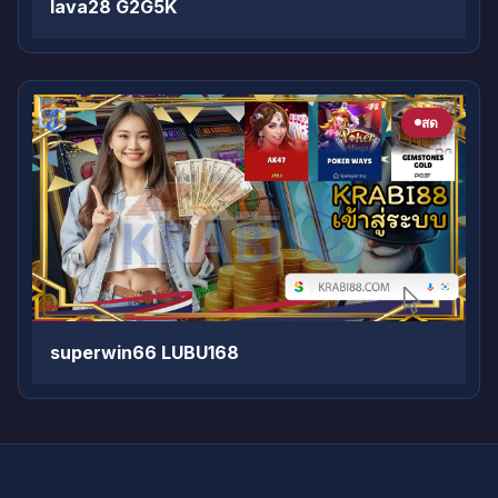
lava28 G2G5K
สด
superwin66 LUBU168