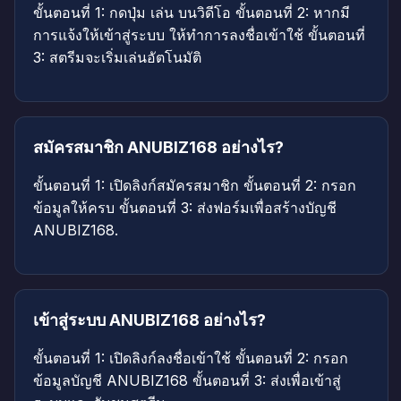
ขั้นตอนที่ 1: กดปุ่ม เล่น บนวิดีโอ ขั้นตอนที่ 2: หากมี
การแจ้งให้เข้าสู่ระบบ ให้ทำการลงชื่อเข้าใช้ ขั้นตอนที่
3: สตรีมจะเริ่มเล่นอัตโนมัติ
สมัครสมาชิก ANUBIZ168 อย่างไร?
ขั้นตอนที่ 1: เปิดลิงก์สมัครสมาชิก ขั้นตอนที่ 2: กรอก
ข้อมูลให้ครบ ขั้นตอนที่ 3: ส่งฟอร์มเพื่อสร้างบัญชี
ANUBIZ168.
เข้าสู่ระบบ ANUBIZ168 อย่างไร?
ขั้นตอนที่ 1: เปิดลิงก์ลงชื่อเข้าใช้ ขั้นตอนที่ 2: กรอก
ข้อมูลบัญชี ANUBIZ168 ขั้นตอนที่ 3: ส่งเพื่อเข้าสู่