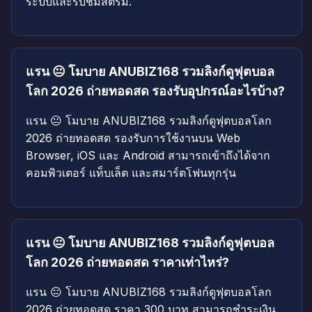
ระบบและรับชมสตรีม.
แรน 😐 โมบาย ANUBIZ168 รวมลิงก์ดูฟุตบอล
โลก 2026 ถ่ายทอดสด รองรับอุปกรณ์อะไรบ้าง?
แรน 😐 โมบาย ANUBIZ168 รวมลิงก์ดูฟุตบอลโลก
2026 ถ่ายทอดสด รองรับการใช้งานบน Web
Browser, iOS และ Android สามารถเข้าถึงได้จาก
คอมพิวเตอร์ แท็บเล็ต และสมาร์ตโฟนทุกรุ่น
แรน 😐 โมบาย ANUBIZ168 รวมลิงก์ดูฟุตบอล
โลก 2026 ถ่ายทอดสด ราคาเท่าไหร่?
แรน 😐 โมบาย ANUBIZ168 รวมลิงก์ดูฟุตบอลโลก
2026 ถ่ายทอดสด ราคา 300 บาท สามารถชำระเงิน