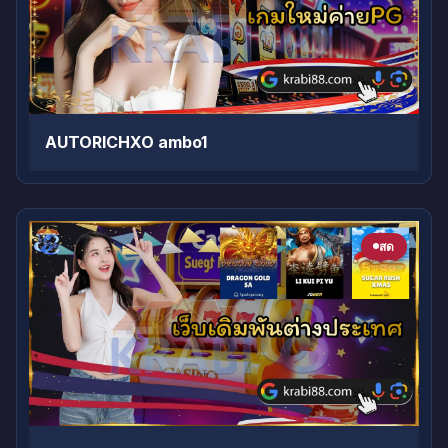
AUTORICHXO ambo1
สด