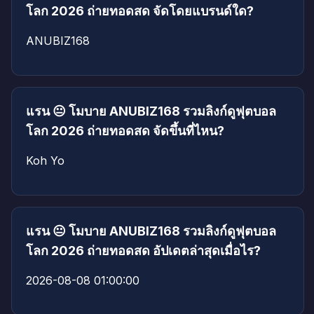
โลก 2026 ถ่ายทอดสด จัดโดยแบรนด์ใด?
ANUBIZ168
แรน 😐 โมบาย ANUBIZ168 รวมลิงก์ดูฟุตบอล
โลก 2026 ถ่ายทอดสด จัดขึ้นที่ไหน?
Koh Yo
แรน 😐 โมบาย ANUBIZ168 รวมลิงก์ดูฟุตบอล
โลก 2026 ถ่ายทอดสด อัปเดตล่าสุดเมื่อไร?
2026-08-08 01:00:00