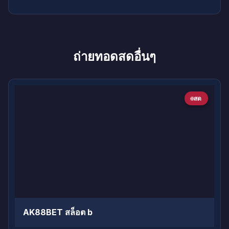
ถ่ายทอดสดอื่นๆ
สด
AK88BET สล็อต b