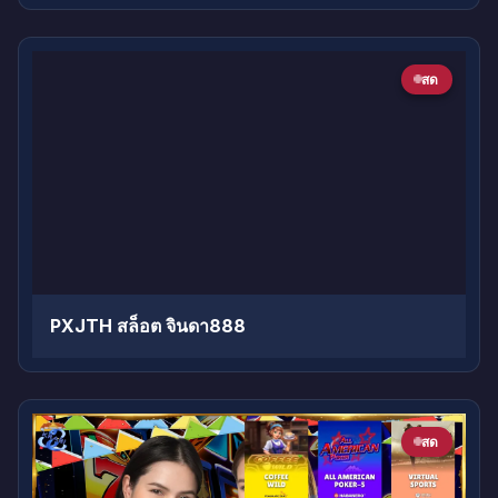
สด
PXJTH สล็อต จินดา888
สด