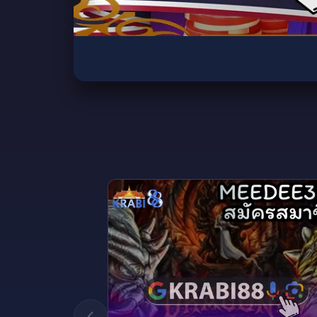
ลงชื่อเข้าใช้เพื่อรับชม
ลงชื่อเข้าใช้เพื่อรับชมการถ่ายทอดสดและเข้าถึง
ผลิตภัณฑ์ทั้งหมดของเรา
ลงชื่อเข้าใช้
สร้างบัญชี