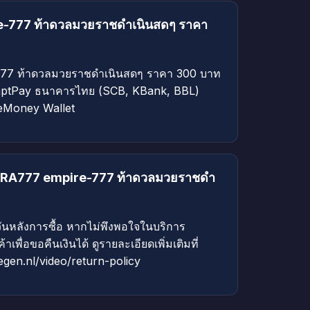
re-777 ท้าดวลมวยราชดำเนินสดๆ ราคา
777 ท้าดวลมวยราชดำเนินสดๆ ราคา 300 บาท
mptPay ธนาคารไทย (SCB, KBank, BBL)
eMoney Wallet
EXTRA777 empire-777 ท้าดวลมวยราชดำ
ันหลังการซื้อ หากไม่พึงพอใจในบริการ
เพื่อขอคืนเงินได้ ดูรายละเอียดเพิ่มเติมที่
egen.nl/video/return-policy