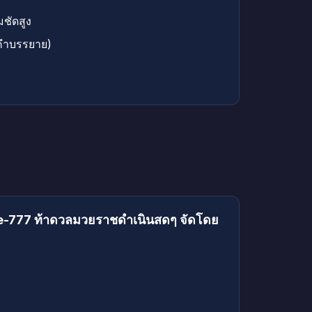
ชัดสูง
คำบรรยาย)
e-777 ท้าดวลมวยราชดำเนินสดๆ จัดโดย