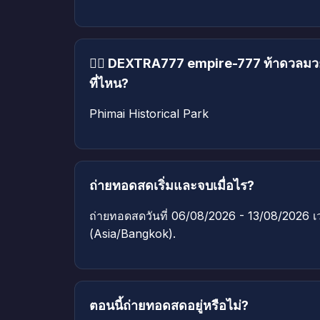
🧍‍♀️ DEXTRA777 empire-777 ท้าดวลมวย
ที่ไหน?
Phimai Historical Park
ถ่ายทอดสดเริ่มและจบเมื่อไร?
ถ่ายทอดสดวันที่ 06/08/2026 - 13/08/2026 เ
(Asia/Bangkok).
ตอนนี้ถ่ายทอดสดอยู่หรือไม่?