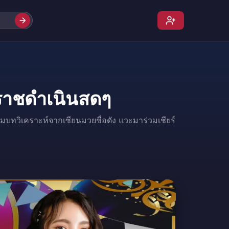
ราชดำเนินสดๆ
วิเคราะห์จากเซียนมวยชื่อดัง แวะมาร่วมเชียร์