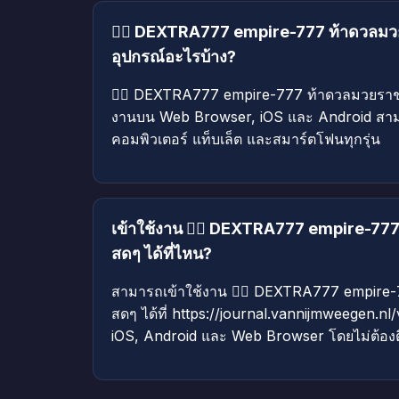
🧍‍♀️ DEXTRA777 empire-777 ท้าดวลมว
อุปกรณ์อะไรบ้าง?
🧍‍♀️ DEXTRA777 empire-777 ท้าดวลมวยราช
งานบน Web Browser, iOS และ Android สามา
คอมพิวเตอร์ แท็บเล็ต และสมาร์ตโฟนทุกรุ่น
เข้าใช้งาน 🧍‍♀️ DEXTRA777 empire-77
สดๆ ได้ที่ไหน?
สามารถเข้าใช้งาน 🧍‍♀️ DEXTRA777 empire
สดๆ ได้ที่ https://journal.vannijmweegen.nl
iOS, Android และ Web Browser โดยไม่ต้องติ