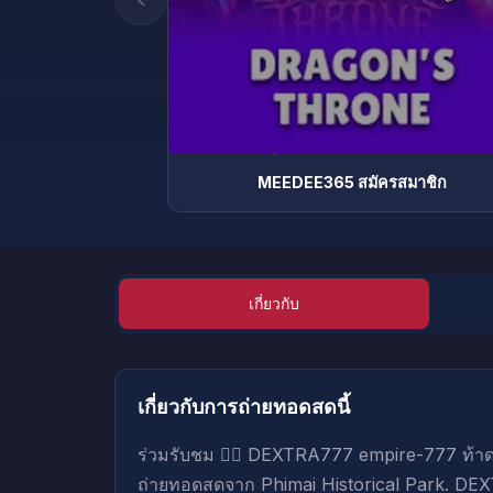
MEEDEE365 สมัครสมาชิก
เกี่ยวกับ
เกี่ยวกับการถ่ายทอดสดนี้
ร่วมรับชม 🧍‍♀️ DEXTRA777 empire-777 ท้
ถ่ายทอดสดจาก Phimai Historical Park. D