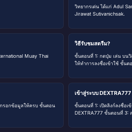
วิทยากรเด่น ได้แก่ Adul 
Jirawat Sutivanichsak.
วิธีรับชมสตรีม?
nternational Muay Thai
ขั้นตอนที่ 1: กดปุ่ม เล่น บนว
ให้ทำการลงชื่อเข้าใช้ ขั้นตอ
เข้าสู่ระบบ DEXTRA777
2: กรอกข้อมูลให้ครบ ขั้นตอน
ขั้นตอนที่ 1: เปิดลิงก์ลงชื่อเ
DEXTRA777 ขั้นตอนที่ 3: ส่