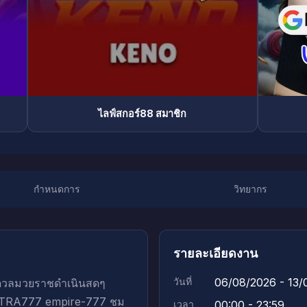
ไลฟ์สกอร์88 สมาชิก
กำหนดการ
วิทยากร
รายละเอียดงาน
วันที่
06/08/2026 - 13/
าดวลมวยราชดำเนินสดๆ
EXTRA777 empire-777 ชม
เวลา
00:00 - 23:59