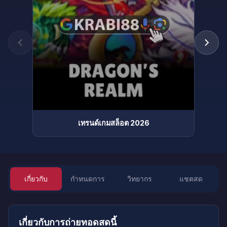
เทรนด์เกมสล็อต 2026
เกี่ยวกับ
กำหนดการ
วิทยากร
แชตสด
เกี่ยวกับการถ่ายทอดสดนี้