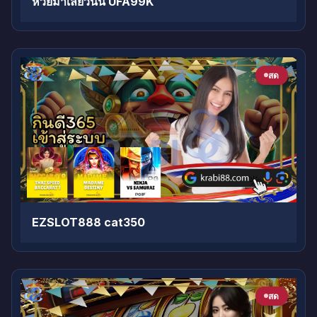
หวยมาเลย์วันนี้ UFA99K
สด
EZSLOT888 cat350
สด