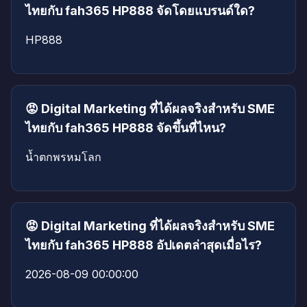
ไทยกับ fah365 HP888 จัดโดยแบรนด์ใด?
HP888
😡 Digital Marketing ที่ได้ผลจริงสำหรับ SME
ไทยกับ fah365 HP888 จัดขึ้นที่ไหน?
น้ำตกพรหมโลก
😡 Digital Marketing ที่ได้ผลจริงสำหรับ SME
ไทยกับ fah365 HP888 อัปเดตล่าสุดเมื่อไร?
2026-08-09 00:00:00