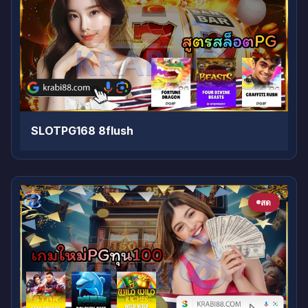
SLOTPG168 8flush
สด