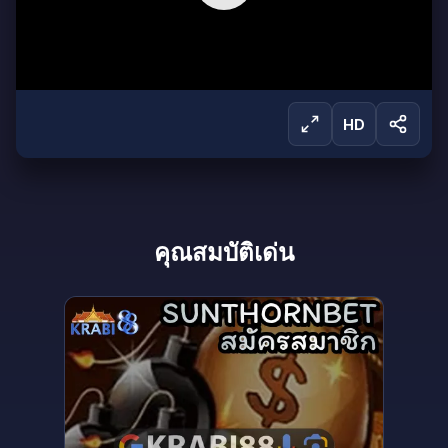
HD
ลงชื่อเข้าใช้เพื่อรับชม
คุณสมบัติเด่น
ลงชื่อเข้าใช้เพื่อรับชมการถ่ายทอดสดและเข้าถึง
ผลิตภัณฑ์ทั้งหมดของเรา
ลงชื่อเข้าใช้
สร้างบัญชี