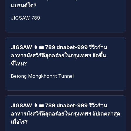
แบรนด์ใด?
JIGSAW 789
JIGSAW 👩‍💼 789 dnabet-999 รีวิวร้าน
อาหารมังสวิรัติสุดอร่อยในกรุงเทพฯ จัดขึ้น
ที่ไหน?
Betong Mongkhonrit Tunnel
JIGSAW 👩‍💼 789 dnabet-999 รีวิวร้าน
อาหารมังสวิรัติสุดอร่อยในกรุงเทพฯ อัปเดตล่าสุด
เมื่อไร?