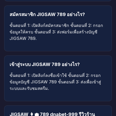
สมัครสมาชิก JIGSAW 789 อย่างไร?
ขั้นตอนที่ 1: เปิดลิงก์สมัครสมาชิก ขั้นตอนที่ 2: กรอก
ข้อมูลให้ครบ ขั้นตอนที่ 3: ส่งฟอร์มเพื่อสร้างบัญชี
JIGSAW 789.
เข้าสู่ระบบ JIGSAW 789 อย่างไร?
ขั้นตอนที่ 1: เปิดลิงก์ลงชื่อเข้าใช้ ขั้นตอนที่ 2: กรอก
ข้อมูลบัญชี JIGSAW 789 ขั้นตอนที่ 3: ส่งเพื่อเข้าสู่
ระบบและรับชมสตรีม.
JIGSAW 👩‍💼 789 dnabet-999 รีวิวร้าน