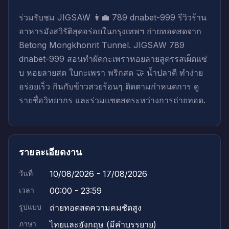
ร่วมรับชม JIGSAW 👩‍💼 789 dnabet-999 รีวิวร้าน
อาหารมังสวิรัติสุดอร่อยในกรุงเทพฯ ถ่ายทอดสดจาก
Betong Mongkhonrit Tunnel. JIGSAW 789
dnabet-999 สอนทำผัดกะเพราหอยลายสูตรรสเผ็ดแซ่
บ หอยลายสด ใบกะเพรา พริกสด 🤝 น้ำปลาดี ทำง่าย
อร่อยเร็ว กินกับข้าวสวยร้อนๆ ติดตามกำหนดการ ดู
รายชื่อวิทยากร และร่วมแชตสดระหว่างการถ่ายทอด.
รายละเอียดงาน
วันที่
10/08/2026 - 17/08/2026
เวลา
00:00 - 23:59
รูปแบบ
ถ่ายทอดสดความคมชัดสูง
ภาษา
ไทยและอังกฤษ (มีคำบรรยาย)