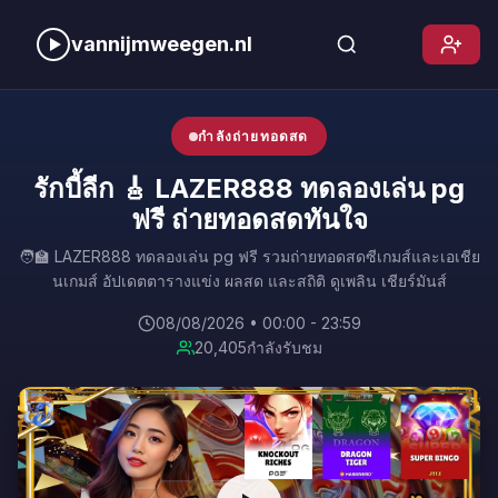
vannijmweegen.nl
กำลังถ่ายทอดสด
รักบี้ลีก 🎸 LAZER888 ทดลองเล่น pg
ฟรี ถ่ายทอดสดทันใจ
🧑‍🏫 LAZER888 ทดลองเล่น pg ฟรี รวมถ่ายทอดสดซีเกมส์และเอเชีย
นเกมส์ อัปเดตตารางแข่ง ผลสด และสถิติ ดูเพลิน เชียร์มันส์
08/08/2026 • 00:00 - 23:59
20,405
กำลังรับชม