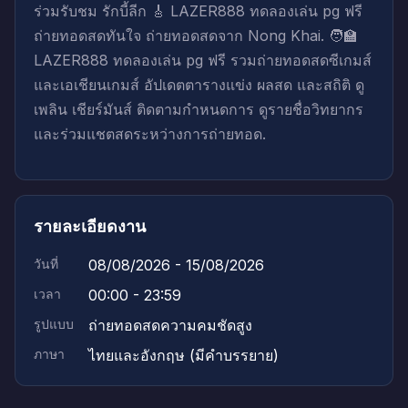
ร่วมรับชม รักบี้ลีก 🎸 LAZER888 ทดลองเล่น pg ฟรี
ถ่ายทอดสดทันใจ ถ่ายทอดสดจาก Nong Khai. 🧑‍🏫
LAZER888 ทดลองเล่น pg ฟรี รวมถ่ายทอดสดซีเกมส์
และเอเชียนเกมส์ อัปเดตตารางแข่ง ผลสด และสถิติ ดู
เพลิน เชียร์มันส์ ติดตามกำหนดการ ดูรายชื่อวิทยากร
และร่วมแชตสดระหว่างการถ่ายทอด.
รายละเอียดงาน
วันที่
08/08/2026 - 15/08/2026
เวลา
00:00 - 23:59
รูปแบบ
ถ่ายทอดสดความคมชัดสูง
ภาษา
ไทยและอังกฤษ (มีคำบรรยาย)