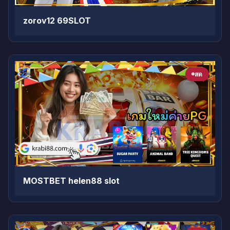
zorov12 69SLOT
สด
MOSTBET helen88 slot