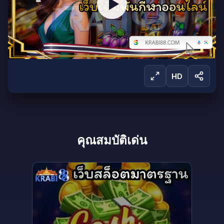
HD
ลงชื่อเข้าใช้เพื่อรับชม
คุณสมบัติเด่น
ลงชื่อเข้าใช้เพื่อรับชมการถ่ายทอดสดและเข้าถึง
ผลิตภัณฑ์ทั้งหมดของเรา
ลงชื่อเข้าใช้
สร้างบัญชี