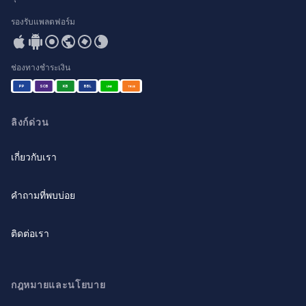
รองรับแพลตฟอร์ม
ช่องทางชำระเงิน
PP
SCB
KB
BBL
LINE
TRUE
ลิงก์ด่วน
เกี่ยวกับเรา
คำถามที่พบบ่อย
ติดต่อเรา
กฎหมายและนโยบาย