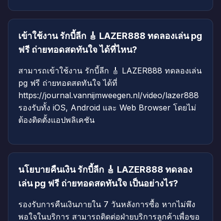
เข้าใช้งาน รักบี้ลีก 🎸 LAZER888 ทดลองเล่น pg
ฟรี ถ่ายทอดสดทันใจ ได้ที่ไหน?
สามารถเข้าใช้งาน รักบี้ลีก 🎸 LAZER888 ทดลองเล่น
pg ฟรี ถ่ายทอดสดทันใจ ได้ที่
https://journal.vannijmweegen.nl/video/lazer888
รองรับทั้ง iOS, Android และ Web Browser โดยไม่
ต้องติดตั้งแอปพลิเคชัน
นโยบายคืนเงิน รักบี้ลีก 🎸 LAZER888 ทดลอง
เล่น pg ฟรี ถ่ายทอดสดทันใจ เป็นอย่างไร?
รองรับการคืนเงินภายใน 7 วันหลังการซื้อ หากไม่พึง
พอใจในบริการ สามารถติดต่อฝ่ายบริการลูกค้าเพื่อขอ