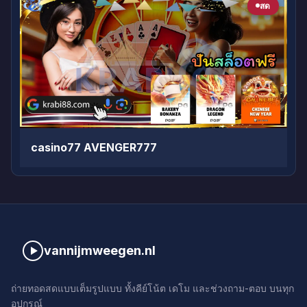
สด
casino77 AVENGER777
vannijmweegen.nl
ถ่ายทอดสดแบบเต็มรูปแบบ ทั้งคีย์โน้ต เดโม และช่วงถาม-ตอบ บนทุก
อุปกรณ์