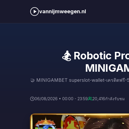
vannijmweegen.nl
🏂 Robotic Pr
MINIGAMB
🤝 MINIGAMBET superslot-wallet-เครดิตฟรี-50 
06/08/2026 • 00:00 - 23:59
20,416
กำลังรับชม