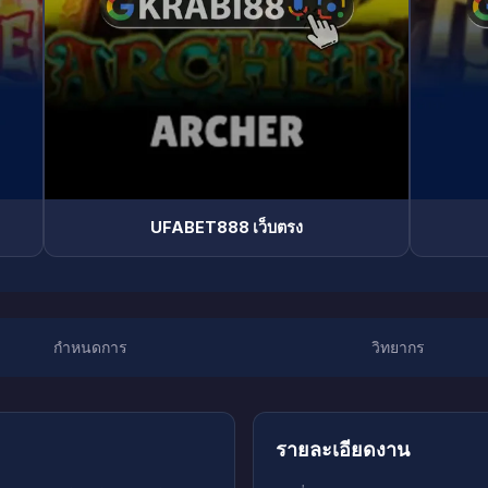
UFABET888 เว็บตรง
กำหนดการ
วิทยากร
รายละเอียดงาน