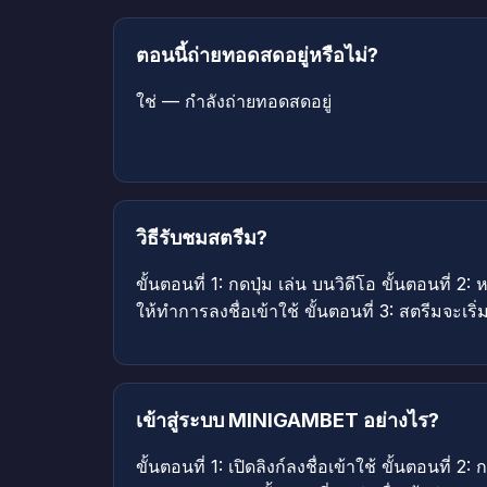
ตอนนี้ถ่ายทอดสดอยู่หรือไม่?
ใช่ — กำลังถ่ายทอดสดอยู่
วิธีรับชมสตรีม?
ขั้นตอนที่ 1: กดปุ่ม เล่น บนวิดีโอ ขั้นตอนที่ 2:
ให้ทำการลงชื่อเข้าใช้ ขั้นตอนที่ 3: สตรีมจะเริ่
เข้าสู่ระบบ MINIGAMBET อย่างไร?
ขั้นตอนที่ 1: เปิดลิงก์ลงชื่อเข้าใช้ ขั้นตอนที่ 2