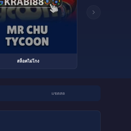
สล็อตไม่โกง
แชตสด