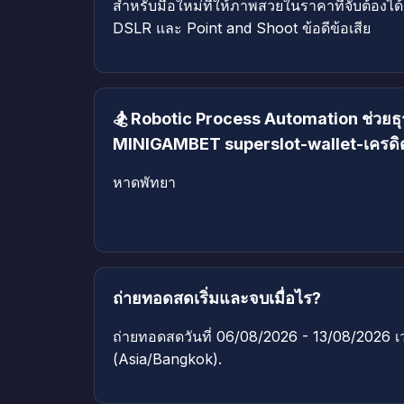
สำหรับมือใหม่ที่ให้ภาพสวยในราคาที่จับต้องได้
DSLR และ Point and Shoot ข้อดีข้อเสีย
🏂 Robotic Process Automation ช่วยธุ
MINIGAMBET superslot-wallet-เครดิตฟร
หาดพัทยา
ถ่ายทอดสดเริ่มและจบเมื่อไร?
ถ่ายทอดสดวันที่ 06/08/2026 - 13/08/2026 เ
(Asia/Bangkok).