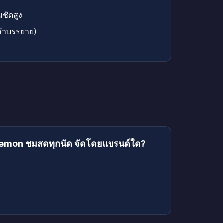
ชัดสูง
คำบรรยาย)
emon ชมสดทุกนัด จัดโดยแบรนด์ใด?