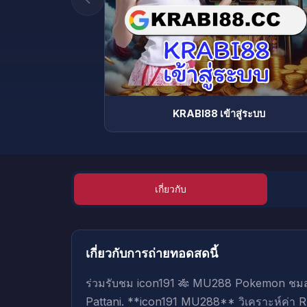
KRABI88 เข้าสู่ระบบ
เกี่ยวกับ
เกี่ยวกับการถ่ายทอดสดนี้
ร่วมรับชม icon191 🎋 MU288 Pokemon ชมส
Pattani. **icon191 MU288** วิเคราะห์ค่า 