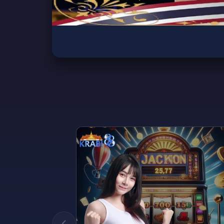
ลงชื่อเข้าใช้เพื่อรับชม
ลงชื่อเข้าใช้เพื่อรับชมการถ่ายทอดสดและเข้าถึง
ผลิตภัณฑ์ทั้งหมดของเรา
ลงชื่อเข้าใช้
สร้างบัญชี