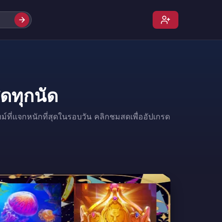
ทุกนัด
ี่แจกหนักที่สุดในรอบวัน คลิกชมสดเพื่ออัปเกรด