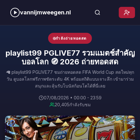
vannijmweegen.nl
กำลังถ่ายทอดสด
playlist99 PGLIVE77 รวมแมตช์สำคัญ
บอลโลก 🧭 2026 ถ่ายทอดสด
🦙 playlist99 PGLIVE77 ชมถ่ายทอดสด FIFA World Cup สดใหม่ทุก
วัน ดูบอลโลกฟรีภาพชัดระดับ 4K พร้อมสถิติแบบเจาะลึก เข้ามาร่วม
สนุกและลุ้นรับโบนัสก้อนโตได้ที่นี่เลย
07/08/2026 • 00:00 - 23:59
20,405
กำลังรับชม