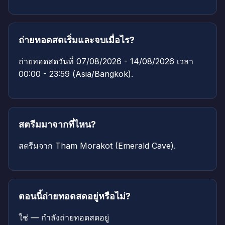
ถ่ายทอดสดเริ่มและจบเมื่อไร?
ถ่ายทอดสดวันที่ 07/08/2026 - 14/08/2026 เวลา
00:00 - 23:59 (Asia/Bangkok).
สตรีมมาจากที่ไหน?
สตรีมจาก Tham Morakot (Emerald Cave).
ตอนนี้ถ่ายทอดสดอยู่หรือไม่?
ใช่ — กำลังถ่ายทอดสดอยู่