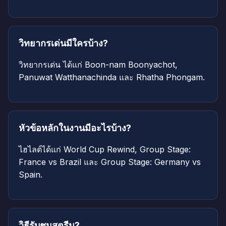
วิทยากรเด่นมีใครบ้าง?
วิทยากรเด่น ได้แก่ Boon-nam Boonyachot,
Panuwat Watthanachinda และ Rhatha Phongam.
หัวข้อหลักในงานมีอะไรบ้าง?
ไฮไลต์ได้แก่ World Cup Rewind, Group Stage:
France vs Brazil และ Group Stage: Germany vs
Spain.
วิธีรับชมสตรีม?