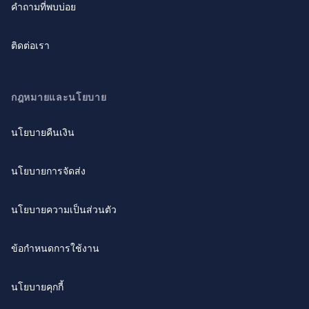
ติดต่อเรา
กฎหมายและนโยบาย
นโยบายคืนเงิน
นโยบายการจัดส่ง
นโยบายความเป็นส่วนตัว
ข้อกำหนดการใช้งาน
นโยบายคุกกี้