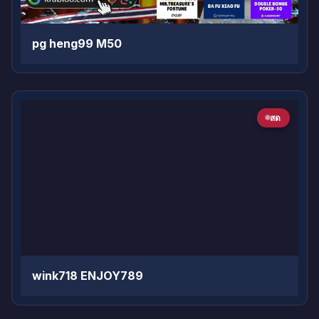
pg heng99 M50
สด
wink718 ENJOY789