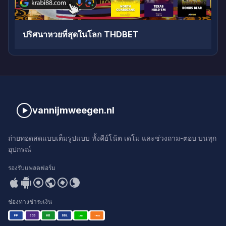
ปริศนาหวยที่สุดในโลก THDBET
vannijmweegen.nl
ถ่ายทอดสดแบบเต็มรูปแบบ ทั้งคีย์โน้ต เดโม และช่วงถาม-ตอบ บนทุก
อุปกรณ์
รองรับแพลตฟอร์ม
ช่องทางชำระเงิน
PP
SCB
KB
BBL
LINE
TRUE