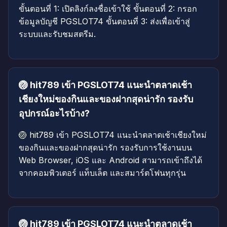
ขั้นตอนที่ 1: เปิดลิงก์ลงชื่อเข้าใช้ ขั้นตอนที่ 2: กรอก
ข้อมูลบัญชี PGSLOT74 ขั้นตอนที่ 3: ส่งเพื่อเข้าสู่
ระบบและรับชมสตรีม.
🏐 hit789 เข้า PGSLOT74 แนะนำตลาดเช้า
เชียงใหม่ของกินและของฝากสุดน่ารัก รองรับ
อุปกรณ์อะไรบ้าง?
🏐 hit789 เข้า PGSLOT74 แนะนำตลาดเช้าเชียงใหม่
ของกินและของฝากสุดน่ารัก รองรับการใช้งานบน
Web Browser, iOS และ Android สามารถเข้าถึงได้
จากคอมพิวเตอร์ แท็บเล็ต และสมาร์ตโฟนทุกรุ่น
🏐 hit789 เข้า PGSLOT74 แนะนำตลาดเช้า