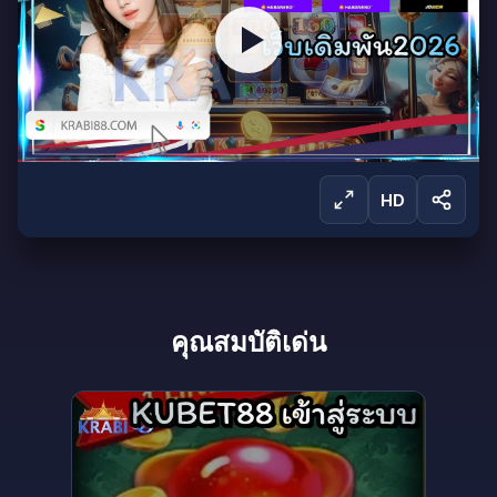
HD
ลงชื่อเข้าใช้เพื่อรับชม
คุณสมบัติเด่น
ลงชื่อเข้าใช้เพื่อรับชมการถ่ายทอดสดและเข้าถึง
ผลิตภัณฑ์ทั้งหมดของเรา
ลงชื่อเข้าใช้
สร้างบัญชี