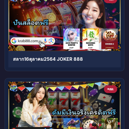
สลาก16ตุลาคม2564 JOKER 888
สด