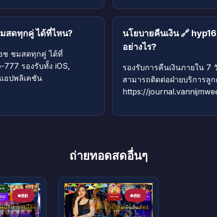
ดทุกคู่ ได้ที่ไหน?
นโยบายคืนเงิน 🔗 hyp16
อย่างไร?
ชมสดทุกคู่ ได้ที่
-777 รองรับทั้ง iOS,
รองรับการคืนเงินภายใน 7 ว
งแอปพลิเคชัน
สามารถติดต่อฝ่ายบริการลูกค้า
https://journal.vannijmwe
ถ่ายทอดสดอื่นๆ
สด
สด