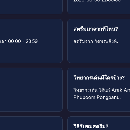
สตรีมมาจากที่ไหน?
วลา 00:00 - 23:59
สตรีมจาก วัดพระสิงห์.
วิทยากรเด่นมีใครบ้าง?
วิทยากรเด่น ได้แก่ Arak 
Phupoom Pongpanu.
วิธีรับชมสตรีม?