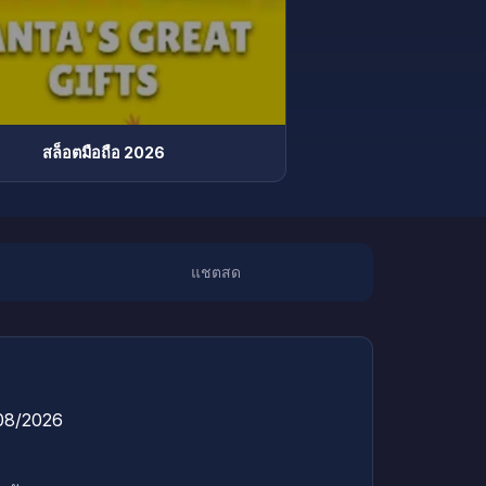
สล็อตมือถือ 2026
แชตสด
08/2026