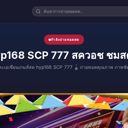
กำลังถ่ายทอดสด
yp168 SCP 777 สควอช ชมสดท
ละเอเชียนเกมส์สด hyp168 SCP 777 🪀 ถ่ายทอดคุณภาพ ภาพชัด 