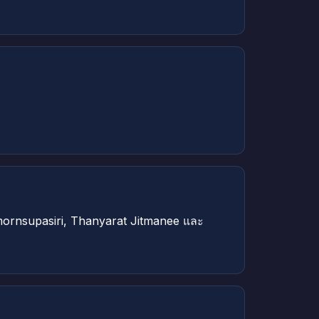
Amornsupasiri, Thanyarat Jitmanee และ