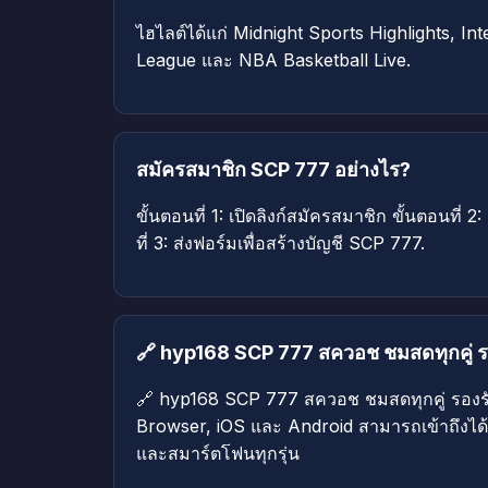
ไฮไลต์ได้แก่ Midnight Sports Highlights, Int
League และ NBA Basketball Live.
สมัครสมาชิก SCP 777 อย่างไร?
ขั้นตอนที่ 1: เปิดลิงก์สมัครสมาชิก ขั้นตอนที่ 
ที่ 3: ส่งฟอร์มเพื่อสร้างบัญชี SCP 777.
🔗 hyp168 SCP 777 สควอช ชมสดทุกคู่ ร
🔗 hyp168 SCP 777 สควอช ชมสดทุกคู่ รอง
Browser, iOS และ Android สามารถเข้าถึงได้
และสมาร์ตโฟนทุกรุ่น