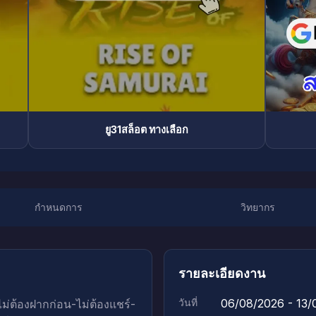
ยู31สล็อต ทางเลือก
กำหนดการ
วิทยากร
รายละเอียดงาน
วันที่
06/08/2026 - 13/
่ต้องฝากก่อน-ไม่ต้องแชร์-