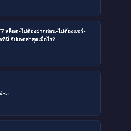
 สล็อต-ไม่ต้องฝากก่อน-ไม่ต้องแชร์-
ี่นี่ อัปเดตล่าสุดเมื่อไร?
ณ์ชล.