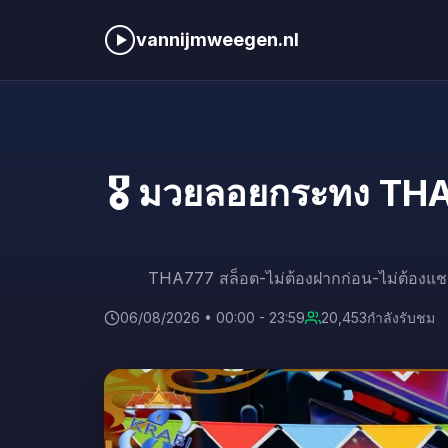
vannijmweegen.nl
🎖 มวยลอยกระทง THA7
THA777 สล็อต-ไม่ต้องฝากก่อน-ไม่ต้องแชร์-ย
06/08/2026 • 00:00 - 23:59
20,406
กำลังรับชม