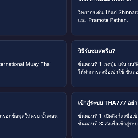
วิทยากรเด่น ได้แก่ Shinn
และ Pramote Pathan.
วิธีรับชมสตรีม?
nternational Muay Thai
ขั้นตอนที่ 1: กดปุ่ม เล่น บนว
ให้ทำการลงชื่อเข้าใช้ ขั้นตอ
เข้าสู่ระบบ THA777 อย่
2: กรอกข้อมูลให้ครบ ขั้นตอน
ขั้นตอนที่ 1: เปิดลิงก์ลงชื่
ขั้นตอนที่ 3: ส่งเพื่อเข้าสู