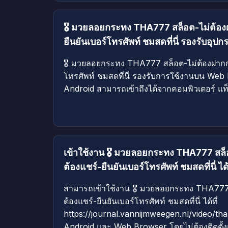
🎖 มวยลอยกระทง THA777 สล็อต-ไม่ต้องฝ
ยืนยันเบอร์โทรศัพท์ ชมสดที่นี่ รองรับอุป
🎖 มวยลอยกระทง THA777 สล็อต-ไม่ต้องฝากก่อ
โทรศัพท์ ชมสดที่นี่ รองรับการใช้งานบน Web
Android สามารถเข้าถึงได้จากคอมพิวเตอร์ แท็
เข้าใช้งาน 🎖 มวยลอยกระทง THA777 สล็
ต้องแชร์-ยืนยันเบอร์โทรศัพท์ ชมสดที่นี่ ได
สามารถเข้าใช้งาน 🎖 มวยลอยกระทง THA777 
ต้องแชร์-ยืนยันเบอร์โทรศัพท์ ชมสดที่นี่ ได้ที่
https://journal.vannijmweegen.nl/video/tha7
Android และ Web Browser โดยไม่ต้องติดตั้