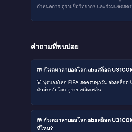
กำหนดการ ดูรายชื่อวิทยากร และร่วมแชตสดร
คำถามที่พบบ่อย
🤲 กัวเตมาลาบอลโลก abaสล็อต U31COM 
🤫 ฟุตบอลโลก FIFA สดครบทุกวัน abaสล็อ
มันส์ระดับโลก ดูง่าย เพลิดเพลิน
🤲 กัวเตมาลาบอลโลก abaสล็อต U31COM ช
ที่ไหน?