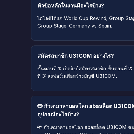
หัวข้อหลักในงานมีอะไรบ้าง?
ไฮไลต์ได้แก่ World Cup Rewind, Group Stag
Group Stage: Germany vs Spain.
สมัครสมาชิก U31COM อย่างไร?
ขั้นตอนที่ 1: เปิดลิงก์สมัครสมาชิก ขั้นตอนที่ 
ที่ 3: ส่งฟอร์มเพื่อสร้างบัญชี U31COM.
🤲 กัวเตมาลาบอลโลก abaสล็อต U31COM 
อุปกรณ์อะไรบ้าง?
🤲 กัวเตมาลาบอลโลก abaสล็อต U31COM ชมสด