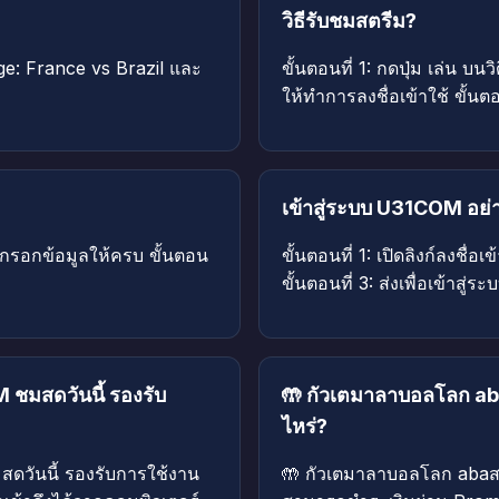
วิธีรับชมสตรีม?
e: France vs Brazil และ
ขั้นตอนที่ 1: กดปุ่ม เล่น บนว
ให้ทำการลงชื่อเข้าใช้ ขั้นตอ
เข้าสู่ระบบ U31COM อย่
2: กรอกข้อมูลให้ครบ ขั้นตอน
ขั้นตอนที่ 1: เปิดลิงก์ลงชื่
ขั้นตอนที่ 3: ส่งเพื่อเข้าสู
ชมสดวันนี้ รองรับ
🤲 กัวเตมาลาบอลโลก ab
ไหร่?
วันนี้ รองรับการใช้งาน
🤲 กัวเตมาลาบอลโลก abaส