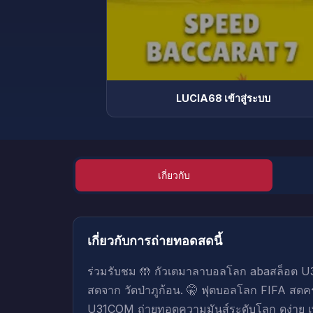
LUCIA68 เข้าสู่ระบบ
เกี่ยวกับ
เกี่ยวกับการถ่ายทอดสดนี้
ร่วมรับชม 🤲 กัวเตมาลาบอลโลก abaสล็อต U
สดจาก วัดป่าภูก้อน. 🤫 ฟุตบอลโลก FIFA สดค
U31COM ถ่ายทอดความมันส์ระดับโลก ดูง่าย เ