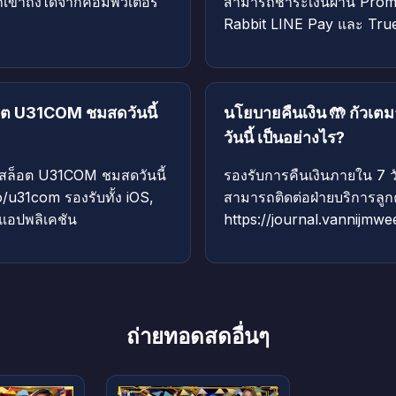
ข้าถึงได้จากคอมพิวเตอร์
สามารถชำระเงินผ่าน Pro
Rabbit LINE Pay และ Tru
อต U31COM ชมสดวันนี้
นโยบายคืนเงิน 🤲 กัว
วันนี้ เป็นอย่างไร?
สล็อต U31COM ชมสดวันนี้
รองรับการคืนเงินภายใน 7 ว
o/u31com รองรับทั้ง iOS,
สามารถติดต่อฝ่ายบริการลูกค้า
งแอปพลิเคชัน
https://journal.vannijmwe
ถ่ายทอดสดอื่นๆ