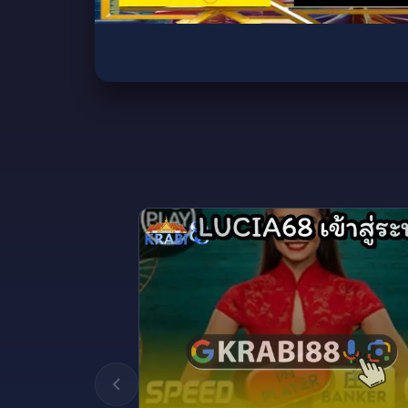
ลงชื่อเข้าใช้เพื่อรับชม
ลงชื่อเข้าใช้เพื่อรับชมการถ่ายทอดสดและเข้าถึง
ผลิตภัณฑ์ทั้งหมดของเรา
ลงชื่อเข้าใช้
สร้างบัญชี