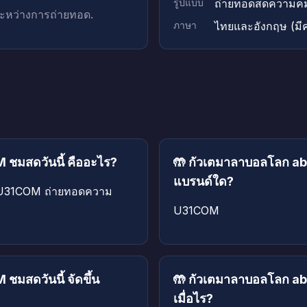
รูปแบบ
ถ่ายทอดสดความคม
ะหว่างการถ่ายทอด.
ภาษา
ไทยและอังกฤษ (มี
ชมสดวันนี้ คืออะไร?
🤲 กัวเตมาลาบอลโลก ab
แบรนด์ใด?
ต U31COM ถ่ายทอดความ
U31COM
มสดวันนี้ จัดขึ้น
🤲 กัวเตมาลาบอลโลก ab
เมื่อไร?