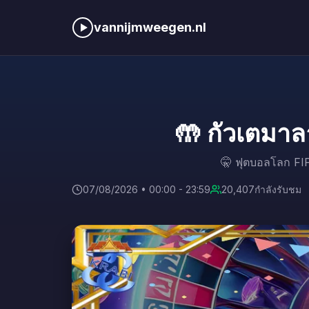
vannijmweegen.nl
🤲 กัวเตมา
🤫 ฟุตบอลโลก FIF
07/08/2026 • 00:00 - 23:59
20,407
กำลังรับชม