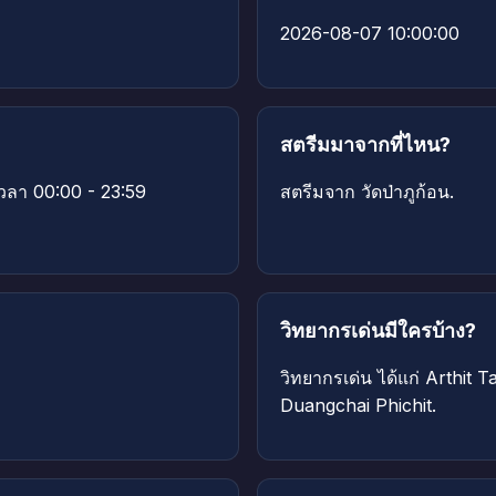
2026-08-07 10:00:00
สตรีมมาจากที่ไหน?
วลา 00:00 - 23:59
สตรีมจาก วัดป่าภูก้อน.
วิทยากรเด่นมีใครบ้าง?
วิทยากรเด่น ได้แก่ Arthit
Duangchai Phichit.