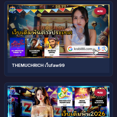
สด
THEMUCHRICH เว็บfaw99
สด