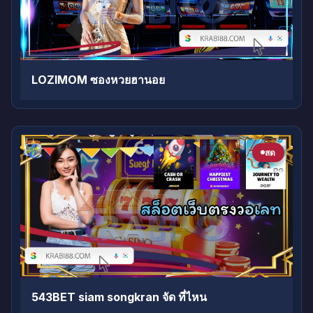
LOZIMOM ซองหวยฮานอย
สด
543BET siam songkran จัด ที่ไหน