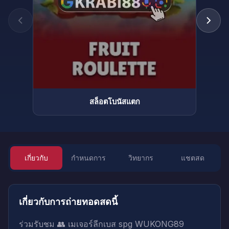
สล็อตโบนัสแตก
เกี่ยวกับ
กำหนดการ
วิทยากร
แชตสด
เกี่ยวกับการถ่ายทอดสดนี้
ร่วมรับชม 👥 เมเจอร์ลีกเบส spg WUKONG89