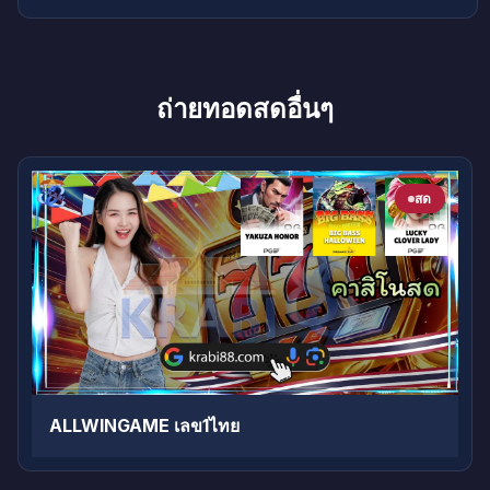
ถ่ายทอดสดอื่นๆ
สด
ALLWINGAME เลข1ไทย